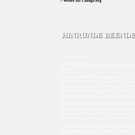
> Weiter zu: Change.org
HINRUNDE BEEND
Liebe VfL Fans,
mit dem heutigen Spieltag ist die Hinrunde 
beendet.
Die oberen beiden Plätze belegen zur Zeit d
mit 28 Punkten. Auf dem dritten Platz, der er
Champions League ist, steht aktuell die TSG 
Tordifferenz. Mit selbiger Punktzahl beendet 
Abstiegsplätze belegen zur Zeit der SV Mepp
Die Liste der Torschützinnen wird aktuell von
Gefolgt von Laura Freigang (Eintracht Frankfur
Die meisten Vorlagen in der Hinrunde gab es 
(FCB) und Tabea Waßmuth (TSG Hoffenheim | 
Am kommenden Wochenende findet noch das ers
in die Winterpause geht. Anpfiff bei der SGS