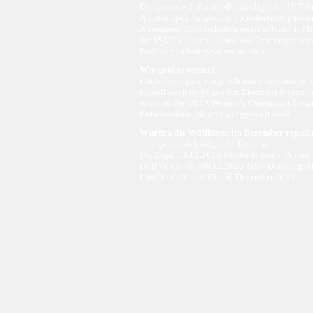
Die gesamte 2. Frauen-Bundesliga, die U17 B
Amateursport müssen den Spielbetrieb pausie
Ausnahme: Mannschaften unterhalb der 1. FBL
der FSV Gütersloh, dürfen den Trainingsbetrie
Profimannschaft gewertet werden.
Wie geht es weiter?
Das ist eine gute Frage. Ob und inwieweit im 
aktuell noch nicht geklärt. Ebenfalls finden
sowie in der UEFA Women’s Champions League s
Entscheidung, ob und wie gespielt wird.
Würden die Wölfinnen im Dezember regulä
… ergeben sich folgende Termine:
Die Liga: 13.12.2020 Werder Bremen (Auswärt
DFB Pokal: 05./06.12.2020 MSV Duisburg (
UWCL: 8./9. und 15./16. Dezember 2020