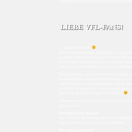
Übertragung ist aktuell leider noch nichts be
LIEBE VFL-FANS!
… uns gibt es noch!
Durch coronabedingte Spielabsagen, Geisterspi
in diesem Jahr wahrscheinlich an einer Hand a
in November immerhin gespielt wird, allerding
aber für die Gesundheit aller und die Bekämpf
Derzeit arbeiten wir an einer neuen Ausgab
ausschließlich von unserem Fanclub gemacht 
tolle Themen für euch ausgedacht und die Reda
Lust habt, schaut gerne in unsere bisherigen 
das kleine Bild der Ausgabe #1 klicken!
Ansonsten möchten wir euch gerne noch die me
beantworten!
Wer darf weiterspielen?
Die 1. Frauen-Bundesliga kann den Spielbetrie
Ende November ohne Zuschauer gespielt.
Wer muss pausieren?