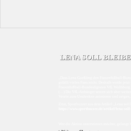
LENA SOLL BLEIBE
„Dass Lena Goeßling den Frauenfußball-Bunde
gefällt vielen Fans nicht. Deshalb wurde jetzt
Frauenfußball-Bundesligisten VfL Wolfsburg
(…) Die VfL-Anhänger setzen sich aber weiter 
Verein zum Umdenken animieren und zeigen, wi
Zitat, Sportbuzzer aus dem Artikel „Lena sol
https://www.sportbuzzer.de/artikel/lena-soll
Wer die Aktion unterstützen möchte, gelangt h