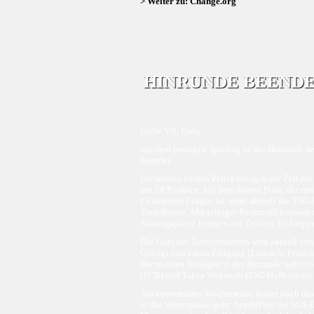
> Weiter zu: Change.org
HINRUNDE BEEND
Liebe VfL Fans,
mit dem heutigen Spieltag ist die Hinrunde 
beendet.
Die oberen beiden Plätze belegen zur Zeit d
mit 28 Punkten. Auf dem dritten Platz, der er
Champions League ist, steht aktuell die TSG 
Tordifferenz. Mit selbiger Punktzahl beendet 
Abstiegsplätze belegen zur Zeit der SV Mepp
Die Liste der Torschützinnen wird aktuell von
Gefolgt von Laura Freigang (Eintracht Frankfur
Die meisten Vorlagen in der Hinrunde gab es 
(FCB) und Tabea Waßmuth (TSG Hoffenheim | 
Am kommenden Wochenende findet noch das ers
in die Winterpause geht. Anpfiff bei der SGS