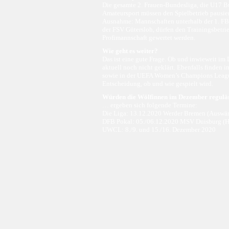
Die gesamte 2. Frauen-Bundesliga, die U17 B
Amateursport müssen den Spielbetrieb pausie
Ausnahme: Mannschaften unterhalb der 1. FBL
der FSV Gütersloh, dürfen den Trainingsbetrie
Profimannschaft gewertet werden.
Wie geht es weiter?
Das ist eine gute Frage. Ob und inwieweit im 
aktuell noch nicht geklärt. Ebenfalls finden
sowie in der UEFA Women’s Champions League s
Entscheidung, ob und wie gespielt wird.
Würden die Wölfinnen im Dezember regulä
… ergeben sich folgende Termine:
Die Liga: 13.12.2020 Werder Bremen (Auswärt
DFB Pokal: 05./06.12.2020 MSV Duisburg (
UWCL: 8./9. und 15./16. Dezember 2020