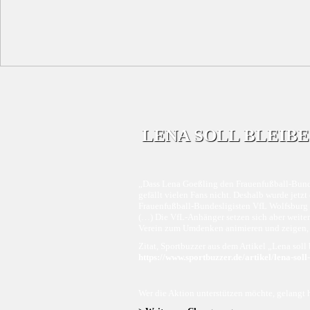
LENA SOLL BLEIBE
„Dass Lena Goeßling den Frauenfußball-Bunde
gefällt vielen Fans nicht. Deshalb wurde jetzt
Frauenfußball-Bundesligisten VfL Wolfsburg
(…) Die VfL-Anhänger setzen sich aber weiter 
Verein zum Umdenken animieren und zeigen, wi
Zitat, Sportbuzzer aus dem Artikel „Lena sol
https://www.sportbuzzer.de/artikel/lena-soll
Wer die Aktion unterstützen möchte, gelangt h