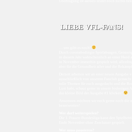
Übertragung ist aktuell leider noch nichts be
LIEBE VFL-FANS!
… uns gibt es noch!
Durch coronabedingte Spielabsagen, Geisterspi
in diesem Jahr wahrscheinlich an einer Hand a
in November immerhin gespielt wird, allerding
aber für die Gesundheit aller und die Bekämpf
Derzeit arbeiten wir an einer neuen Ausgab
ausschließlich von unserem Fanclub gemacht 
tolle Themen für euch ausgedacht und die Reda
Lust habt, schaut gerne in unsere bisherigen 
das kleine Bild der Ausgabe #1 klicken!
Ansonsten möchten wir euch gerne noch die me
beantworten!
Wer darf weiterspielen?
Die 1. Frauen-Bundesliga kann den Spielbetrie
Ende November ohne Zuschauer gespielt.
Wer muss pausieren?