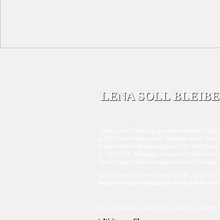
LENA SOLL BLEIBE
„Dass Lena Goeßling den Frauenfußball-Bunde
gefällt vielen Fans nicht. Deshalb wurde jetzt
Frauenfußball-Bundesligisten VfL Wolfsburg
(…) Die VfL-Anhänger setzen sich aber weiter 
Verein zum Umdenken animieren und zeigen, wi
Zitat, Sportbuzzer aus dem Artikel „Lena sol
https://www.sportbuzzer.de/artikel/lena-soll
Wer die Aktion unterstützen möchte, gelangt h