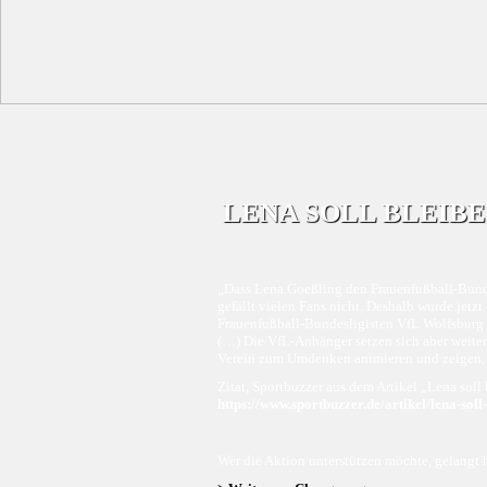
LENA SOLL BLEIBE
„Dass Lena Goeßling den Frauenfußball-Bunde
gefällt vielen Fans nicht. Deshalb wurde jetzt
Frauenfußball-Bundesligisten VfL Wolfsburg
(…) Die VfL-Anhänger setzen sich aber weiter 
Verein zum Umdenken animieren und zeigen, wi
Zitat, Sportbuzzer aus dem Artikel „Lena sol
https://www.sportbuzzer.de/artikel/lena-soll
Wer die Aktion unterstützen möchte, gelangt h