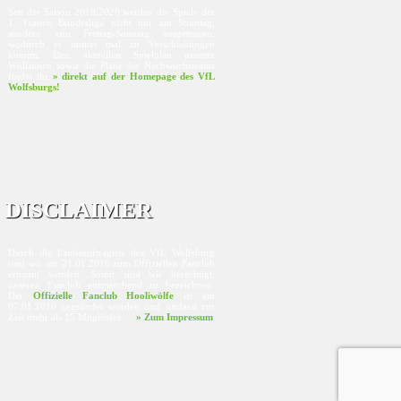
Seit der Saison 2019/2020 werden die Spiele der
1. Frauen Bundesliga nicht nur am Sonntag,
sondern von Freitag-Sonntag ausgetragen,
wodurch es immer mal zu Verschiebungen
kommt. Den aktuellen Spielplan unserer
Wölfinnen sowie die Pläne der Nachwuchsteams
findet ihr
» direkt auf der Homepage des VfL
Wolfsburgs!
DISCLAIMER
Durch die Fanbeauftragten des VfL Wolfsburg
sind wir am 21.01.2016 zum Offiziellen Fanclub
ernannt worden. Somit sind wir berechtigt,
unseren Fanclub entsprechend zu bezeichnen.
Der
Offizielle Fanclub Hooliwölfe
ist am
07.01.2016 gegründet worden und umfasst zur
Zeit mehr als 15 Mitglieder.
» Zum Impressum