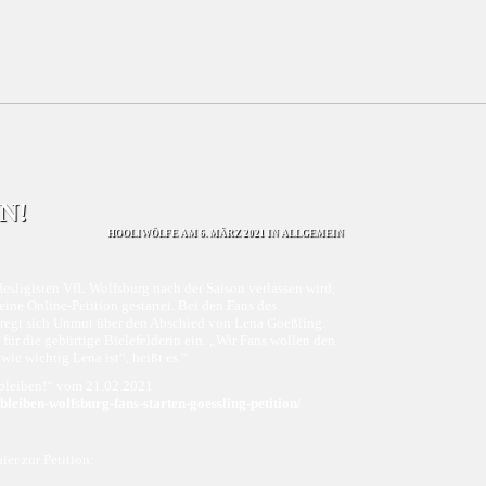
N!
HOOLIWÖLFE
AM 6. MÄRZ 2021 IN
ALLGEMEIN
sligisten VfL Wolfsburg nach der Saison verlassen wird,
 eine Online-Petition gestartet. Bei den Fans des
 regt sich Unmut über den Abschied von Lena Goeßling.
für die gebürtige Bielefelderin ein. „Wir Fans wollen den
e wichtig Lena ist“, heißt es.“
l bleiben!“ vom 21.02.2021
-bleiben-wolfsburg-fans-starten-goessling-petition/
ier zur Petition: