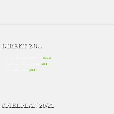
DIREKT ZU...
... unserem Fanmagazin PASSION
[klick]
... allen Infos zur Mitgliedschaft
[klick]
... unseren Fanfahrten
[klick]
SPIELPLAN 20/21