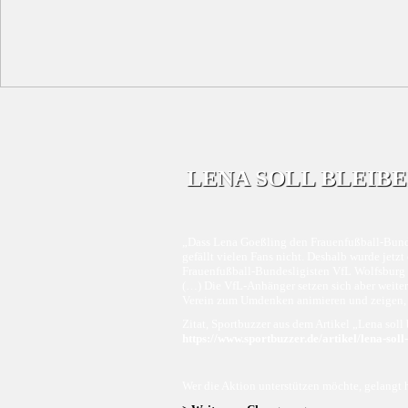
LENA SOLL BLEIBE
„Dass Lena Goeßling den Frauenfußball-Bunde
gefällt vielen Fans nicht. Deshalb wurde jetzt
Frauenfußball-Bundesligisten VfL Wolfsburg
(…) Die VfL-Anhänger setzen sich aber weiter 
Verein zum Umdenken animieren und zeigen, wi
Zitat, Sportbuzzer aus dem Artikel „Lena sol
https://www.sportbuzzer.de/artikel/lena-soll
Wer die Aktion unterstützen möchte, gelangt h