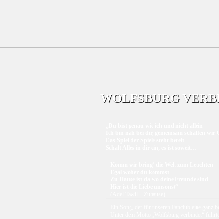
WOLFSBURG VERB
„Du bist genau wie ich und nicht allein
Ich bin nah bei dir, gemeinsam schaffen wir 
Das Spiel der Spiele steht bereit
Schalt Alles in dir ein, es ist soweit…
Komm wir bring‘ die Welt zum Leuchten
Egal woher du kommst
Zu Hause ist da wo deine Freunde sind
Hier ist die Liebe umsonst“
(Adel Tawil – Zuhause)
Ein Song, der für unseren Fanclub eine ganz b
Unter dem Motto „Wolfsburg verbindet“ führten