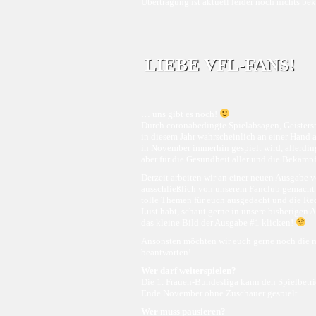
Übertragung ist aktuell leider noch nichts be
LIEBE VFL-FANS!
… uns gibt es noch!
Durch coronabedingte Spielabsagen, Geisterspi
in diesem Jahr wahrscheinlich an einer Hand a
in November immerhin gespielt wird, allerding
aber für die Gesundheit aller und die Bekämpf
Derzeit arbeiten wir an einer neuen Ausgab
ausschließlich von unserem Fanclub gemacht 
tolle Themen für euch ausgedacht und die Reda
Lust habt, schaut gerne in unsere bisherigen 
das kleine Bild der Ausgabe #1 klicken!
Ansonsten möchten wir euch gerne noch die me
beantworten!
Wer darf weiterspielen?
Die 1. Frauen-Bundesliga kann den Spielbetrie
Ende November ohne Zuschauer gespielt.
Wer muss pausieren?