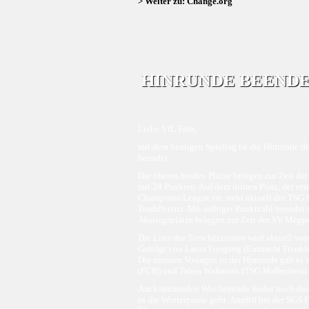
> Weiter zu: Change.org
HINRUNDE BEEND
Liebe VfL Fans,
mit dem heutigen Spieltag ist die Hinrunde 
beendet.
Die oberen beiden Plätze belegen zur Zeit d
mit 28 Punkten. Auf dem dritten Platz, der er
Champions League ist, steht aktuell die TSG 
Tordifferenz. Mit selbiger Punktzahl beendet 
Abstiegsplätze belegen zur Zeit der SV Mepp
Die Liste der Torschützinnen wird aktuell von
Gefolgt von Laura Freigang (Eintracht Frankfur
Die meisten Vorlagen in der Hinrunde gab es 
(FCB) und Tabea Waßmuth (TSG Hoffenheim | 
Am kommenden Wochenende findet noch das ers
in die Winterpause geht. Anpfiff bei der SGS