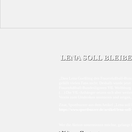
LENA SOLL BLEIBE
„Dass Lena Goeßling den Frauenfußball-Bunde
gefällt vielen Fans nicht. Deshalb wurde jetzt
Frauenfußball-Bundesligisten VfL Wolfsburg
(…) Die VfL-Anhänger setzen sich aber weiter 
Verein zum Umdenken animieren und zeigen, wi
Zitat, Sportbuzzer aus dem Artikel „Lena sol
https://www.sportbuzzer.de/artikel/lena-soll
Wer die Aktion unterstützen möchte, gelangt h