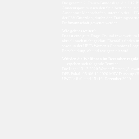
Die gesamte 2. Frauen-Bundesliga, die U17 B
Amateursport müssen den Spielbetrieb pausie
Ausnahme: Mannschaften unterhalb der 1. FBL
der FSV Gütersloh, dürfen den Trainingsbetrie
Profimannschaft gewertet werden.
Wie geht es weiter?
Das ist eine gute Frage. Ob und inwieweit im 
aktuell noch nicht geklärt. Ebenfalls finden
sowie in der UEFA Women’s Champions League s
Entscheidung, ob und wie gespielt wird.
Würden die Wölfinnen im Dezember regulä
… ergeben sich folgende Termine:
Die Liga: 13.12.2020 Werder Bremen (Auswärt
DFB Pokal: 05./06.12.2020 MSV Duisburg (
UWCL: 8./9. und 15./16. Dezember 2020